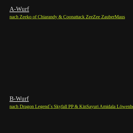
A-Wurf
nach Zeeko of Chiarandy & Coonattack ZeeZee ZauberMaus
B-Wurf
nach Dragon Legend`s Skyfall PP & KinSayuri Amidala Löwenh